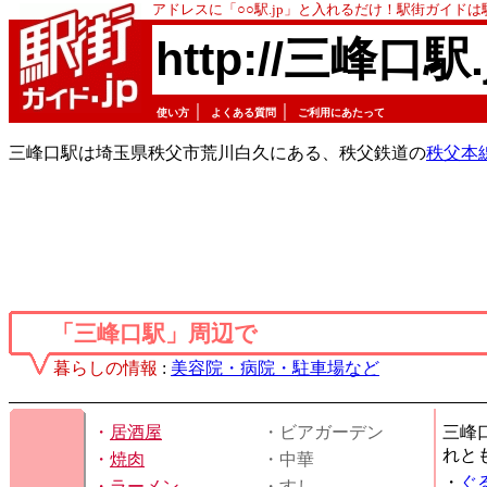
アドレスに「○○駅.jp」と入れるだけ！駅街ガイド
http://三峰口駅.
｜
｜
使い方
よくある質問
ご利用にあたって
三峰口駅は埼玉県秩父市荒川白久にある、秩父鉄道の
秩父本
「三峰口駅」周辺で
暮らしの情報
:
美容院・病院・駐車場など
・
居酒屋
・ビアガーデン
三峰
れと
・
焼肉
・中華
・
ぐ
・
ラーメン
・すし