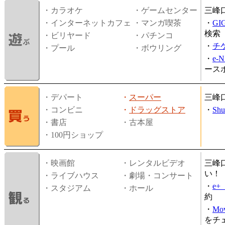
・カラオケ
・ゲームセンター
三峰
・インターネットカフェ
・マンガ喫茶
・
GI
検索
・ビリヤード
・パチンコ
・
チ
・プール
・ボウリング
・
e-
ース
・デパート
・
スーパー
三峰
・コンビニ
・
ドラッグストア
・
Shu
・書店
・古本屋
・100円ショップ
・映画館
・レンタルビデオ
三峰
い！
・ライブハウス
・劇場・コンサート
・
e
・スタジアム
・ホール
約
・
Mov
をチ