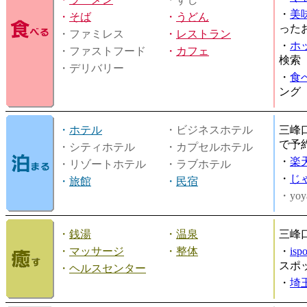
・
美
・
そば
・
うどん
った
・ファミレス
・
レストラン
・
ホ
・ファストフード
・
カフェ
検索
・デリバリー
・
食
ング
・
ホテル
・ビジネスホテル
三峰
で予
・シティホテル
・カプセルホテル
・
楽
・リゾートホテル
・ラブホテル
・
じ
・
旅館
・
民宿
・yoy
・
銭湯
・
温泉
三峰
・
マッサージ
・
整体
・
is
スポ
・
ヘルスセンター
・
埼