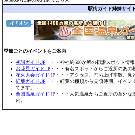
駅街ガイド姉妹サイ
季節ごとのイベントをご案内
初詣ガイド.JP
・・・神社約600か所の初詣スポット情
お花見ガイド.JP
・・・有名スポットからご近所のあの桜
花火大会ガイド.JP
・・・アクセス、打ち上げ本数、見
紅葉ガイド.JP
・・・紅葉の種類から見頃時期、イベン
てます。
全国温泉ガイド.JP
・・・人気温泉からご近所の意外な
内。