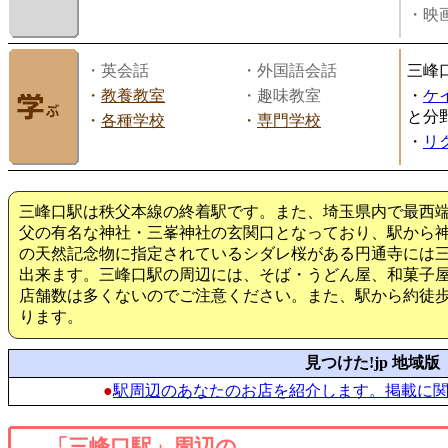
・映画
・英会話
・外国語会話
三峰
・
教養教室
・趣味教室
・
ケ
と分
・
各種学校
・
専門学校
・
リ
三峰口駅は秩父本線の終着駅です。また、埼玉県内で最西
父の有名な神社・三峯神社の玄関口となっており、駅から
の天然記念物に指定されているシダレ桜がある円通寺には三
出来ます。三峰口駅の周辺には、そば・うどん屋、和菓子
店舗数は多くないのでご注意ください。また、駅から約徒歩7
ります。
見つけた!jp 地域版
●
駅周辺のあなたのお店を紹介します。掲載に
「三峰口駅」周辺の