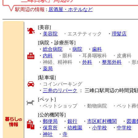
駅周辺の情報
:
居酒屋・ホテルなど
[美容]
・
美容院
・エステティック
・
理髪店
[病院・診療所等]
・
総合病院
・
病院
・
歯科
・
内科
・眼科
・耳鼻咽喉科
・皮膚科
・神経、精神科
・
外科
・
整形外科
・形
・
薬局
[駐車場]
・コインパーキング
・
三井のリパーク
： 三峰口駅周辺の時間貸
[ペット]
・ペットショップ
・動物病院
・ペット葬
[公的機関等]
・
郵便局
・
銀行
・
市区町村機関
・
図書
・
保育所
・
幼稚園
・
小学校
・
中学校
・
神社
・
寺